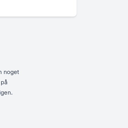
n noget
 på
igen.