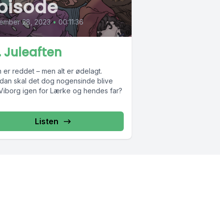
pisode
ember 28, 2023
•
00:11:36
. Juleaften
 er reddet – men alt er ødelagt.
dan skal det dog nogensinde blive
i Viborg igen for Lærke og hendes far?
Listen