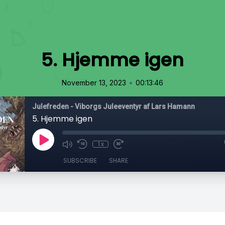
5. Hjemme igen
•
November 13, 2023
00:13:46
Julefreden - Viborgs Juleeventyr af Lars Hamann
5. Hjemme igen
1x
SUBSCRIBE
SHARE