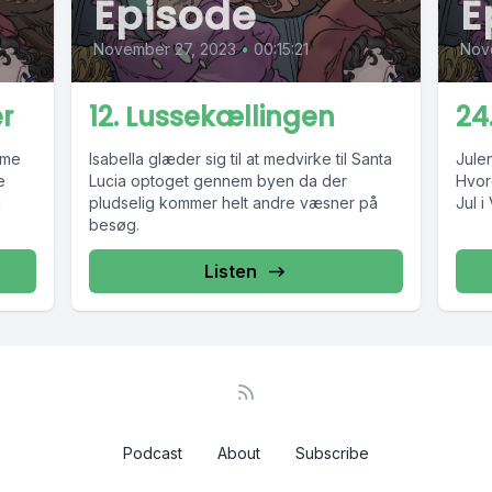
Episode
E
November 27, 2023
•
00:15:21
Nov
er
12. Lussekællingen
24
mme
Isabella glæder sig til at medvirke til Santa
Julen
e
Lucia optoget gennem byen da der
Hvor
g
pludselig kommer helt andre væsner på
Jul 
besøg.
Listen
Podcast
About
Subscribe