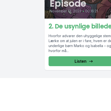
Episode
November 13, 2023
•
00:16:21
2. De usynlige billed
Hvorfor advarer den uhyggelige ste
Lærke om at julen er i fare, hvem er d
underlige børn Marko og Isabella – o
hvorfor må...
Listen