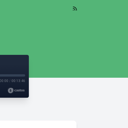
00:00
/
00:13:46